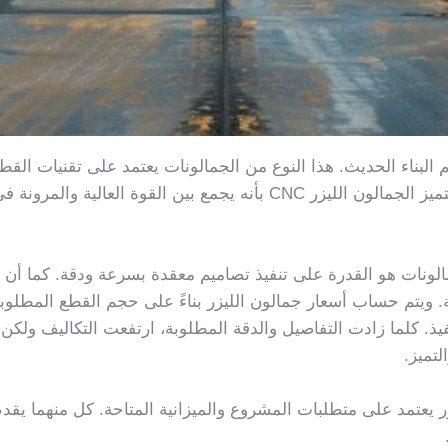
ة نوعية في عالم البناء الحديث. هذا النوع من الجمالونات يعتمد على تقنيات 
متناهية ويمنح المصمم حرية أكبر في الإبداع. يتميز الجمالون الليزر CNC بأنه
الونات هو القدرة على تنفيذ تصاميم معقدة بسرعة ودقة. كما أن اس
ية. ويتم حساب أسعار جمالون الليزر بناءً على حجم القطع المطلوب
نفيذ. كلما زادت التفاصيل والدقة المطلوبة، ارتفعت التكاليف و
لتميز.
ليزر يعتمد على متطلبات المشروع والميزانية المتاحة. كل منهما يقد