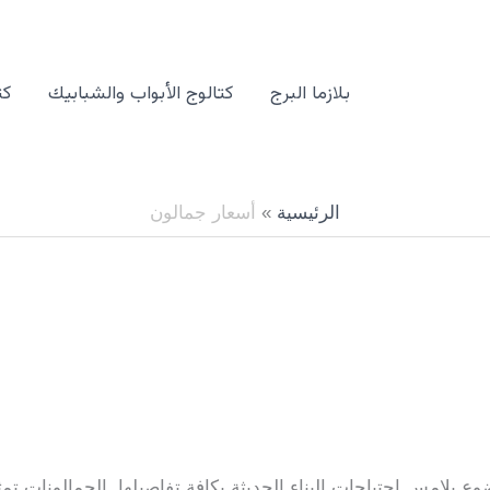
بلازما البرج
كتالوج الأبواب والشبابيك
كت
الرئيسية
أسعار جمالون
يلامس احتياجات البناء الحديثة بكافة تفاصيلها. الجمالونات تمثل 