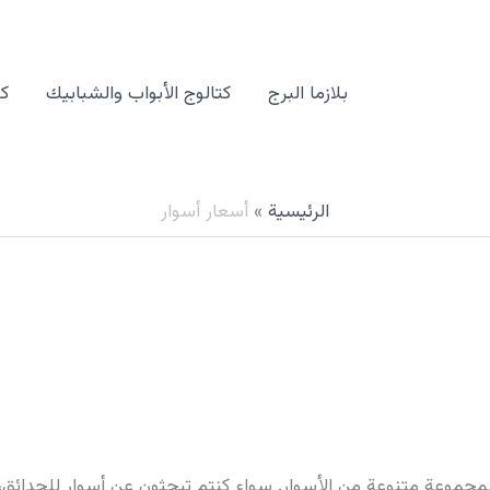
بلازما البرج
كتالوج الأبواب والشبابيك
كت
الرئيسية
أسعار أسوار
جموعة متنوعة من الأسوار. سواء كنتم تبحثون عن أسوار للحدائق، أو ا