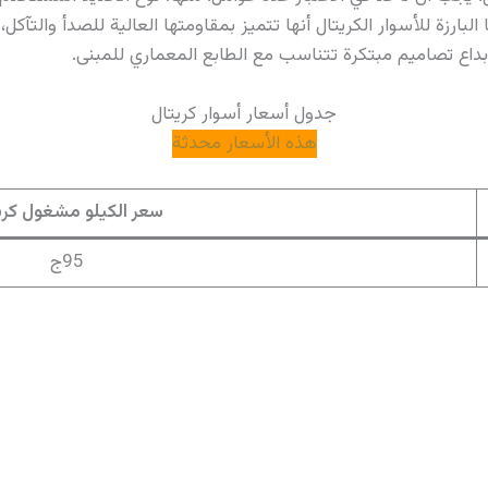
البارزة للأسوار الكريتال أنها تتميز بمقاومتها العالية للصدأ والتآ
إبداع تصاميم مبتكرة تتناسب مع الطابع المعماري للمبنى.
جدول أسعار أسوار كريتال
هذه الأسعار محدثة
سعر الكيلو مشغول كري
95ج