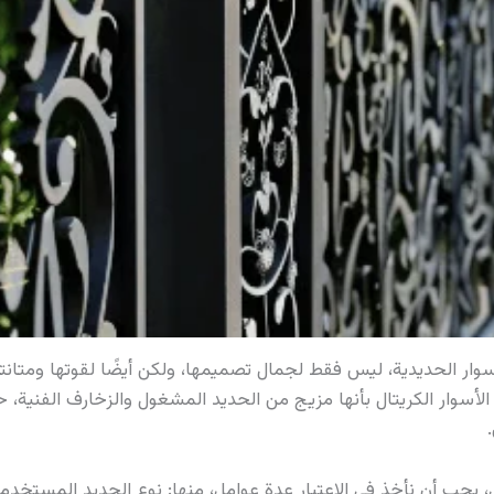
سوار الحديدية، ليس فقط لجمال تصميمها، ولكن أيضًا لقوتها ومتانتها
لأسوار الكريتال بأنها مزيج من الحديد المشغول والزخارف الفنية، 
 يجب أن نأخذ في الاعتبار عدة عوامل، منها: نوع الحديد المستخد