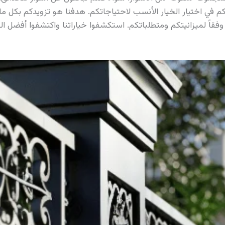
 اختيار الخيار الأنسب لاحتياجاتكم. هدفنا هو تزويدكم بكل ما ي
فقاً لميزانيتكم ومتطلباتكم. استكشفوا خياراتنا واكتشفوا أفضل ا