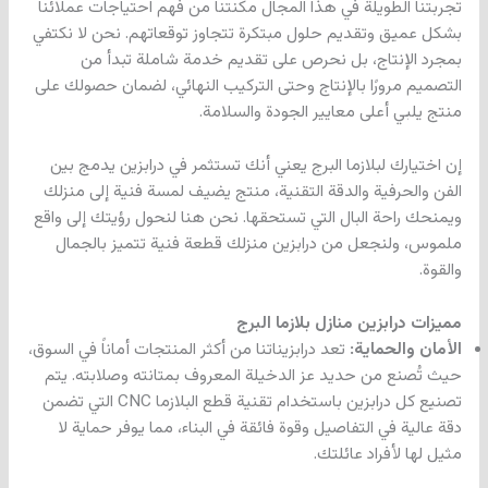
تجربتنا الطويلة في هذا المجال مكنتنا من فهم احتياجات عملائنا
بشكل عميق وتقديم حلول مبتكرة تتجاوز توقعاتهم. نحن لا نكتفي
بمجرد الإنتاج، بل نحرص على تقديم خدمة شاملة تبدأ من
التصميم مرورًا بالإنتاج وحتى التركيب النهائي، لضمان حصولك على
منتج يلبي أعلى معايير الجودة والسلامة.
إن اختيارك لبلازما البرج يعني أنك تستثمر في درابزين يدمج بين
الفن والحرفية والدقة التقنية، منتج يضيف لمسة فنية إلى منزلك
ويمنحك راحة البال التي تستحقها. نحن هنا لنحول رؤيتك إلى واقع
ملموس، ولنجعل من درابزين منزلك قطعة فنية تتميز بالجمال
والقوة.
مميزات درابزين منازل بلازما البرج
الأمان والحماية:
تعد درابزيناتنا من أكثر المنتجات أماناً في السوق،
حيث تُصنع من حديد عز الدخيلة المعروف بمتانته وصلابته. يتم
تصنيع كل درابزين باستخدام تقنية قطع البلازما CNC التي تضمن
دقة عالية في التفاصيل وقوة فائقة في البناء، مما يوفر حماية لا
مثيل لها لأفراد عائلتك.