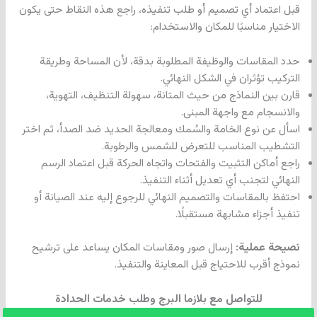
قبل اعتماد أي تصميم أو طلب تنفيذه، راجع هذه النقاط حتى يكون
الاختيار مناسبًا للمكان والاستخدام:
حدد المقاسات والوظيفة المطلوبة بدقة، لأن المساحة وطريقة
التركيب تؤثران في الشكل النهائي.
قارن بين النماذج من حيث المتانة، سهولة التنظيف، التهوية،
والانسجام مع واجهة المبنى.
اسأل عن نوع الخامة والسُمك ومعالجة الحديد ضد الصدأ، ثم اختر
التشطيب المناسب للتعرض للشمس والرطوبة.
راجع أماكن التثبيت والفتحات واتجاه الحركة قبل اعتماد الرسم
النهائي لتجنب أي تعديل أثناء التنفيذ.
احتفظ بالمقاسات والتصميم النهائي للرجوع إليه عند الصيانة أو
تنفيذ أجزاء مشابهة مستقبلًا.
نصيحة عملية:
إرسال صور ومقاسات المكان يساعد على ترشيح
نموذج أقرب للاحتياج قبل المعاينة والتنفيذ.
للتواصل مع بلازما البرج وطلب خدمات الحدادة