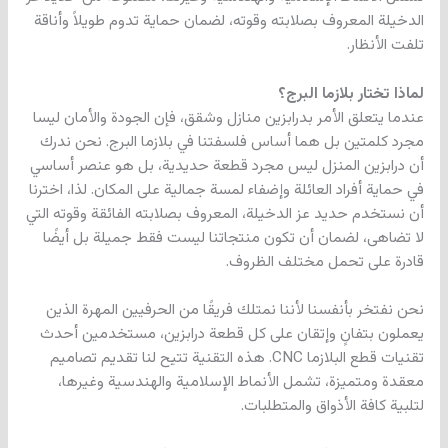
الدخيلة المعروف بصلابته وقوته، لضمان حماية تدوم طويلاً وأناقة
تلفت الأنظار.
لماذا تختار بلازما البرج؟
عندما يتعلق الأمر بدرابزين منازل وشقق، فإن الجودة والأمان ليسا
مجرد كلمتين بل هما أساس فلسفتنا في بلازما البرج. نحن ندرك
أن درابزين المنزل ليس مجرد قطعة حديدية، بل هو عنصر أساسي
في حماية أفراد العائلة وإضفاء لمسة جمالية على المكان. لذا، اخترنا
أن نستخدم حديد عز الدخيلة، المعروف بصلابته الفائقة وقوته التي
لا تضاهى، لضمان أن تكون منتجاتنا ليست فقط جميلة بل أيضًا
قادرة على تحمل مختلف الظروف.
نحن نفتخر بأنفسنا لأننا نمتلك فريقًا من الحرفيين المهرة الذين
يعملون بتفانٍ وإتقان على كل قطعة درابزين، مستخدمين أحدث
تقنيات قطع البلازما CNC. هذه التقنية تتيح لنا تقديم تصاميم
معقدة ومتميزة، تشمل الأنماط الإسلامية والهندسية وغيرها،
لتلبية كافة الأذواق والمتطلبات.