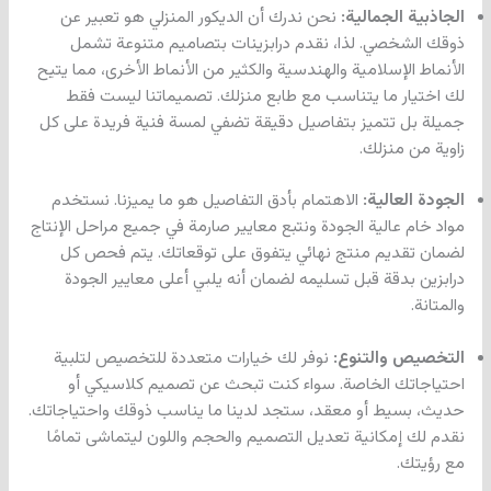
الجاذبية الجمالية:
نحن ندرك أن الديكور المنزلي هو تعبير عن
ذوقك الشخصي. لذا، نقدم درابزينات بتصاميم متنوعة تشمل
الأنماط الإسلامية والهندسية والكثير من الأنماط الأخرى، مما يتيح
لك اختيار ما يتناسب مع طابع منزلك. تصميماتنا ليست فقط
جميلة بل تتميز بتفاصيل دقيقة تضفي لمسة فنية فريدة على كل
زاوية من منزلك.
الجودة العالية:
الاهتمام بأدق التفاصيل هو ما يميزنا. نستخدم
مواد خام عالية الجودة ونتبع معايير صارمة في جميع مراحل الإنتاج
لضمان تقديم منتج نهائي يتفوق على توقعاتك. يتم فحص كل
درابزين بدقة قبل تسليمه لضمان أنه يلبي أعلى معايير الجودة
والمتانة.
التخصيص والتنوع:
نوفر لك خيارات متعددة للتخصيص لتلبية
احتياجاتك الخاصة. سواء كنت تبحث عن تصميم كلاسيكي أو
حديث، بسيط أو معقد، ستجد لدينا ما يناسب ذوقك واحتياجاتك.
نقدم لك إمكانية تعديل التصميم والحجم واللون ليتماشى تمامًا
مع رؤيتك.