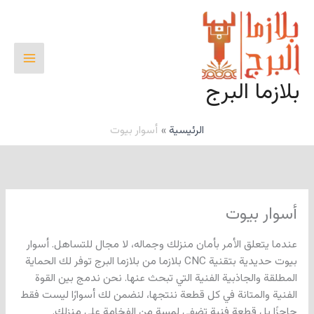
خطي
لى
لمحتوى
بلازما البرج
الرئيسية
أسوار بيوت
أسوار بيوت
عندما يتعلق الأمر بأمان منزلك وجماله، لا مجال للتساهل. أسوار
بيوت حديدية بتقنية CNC بلازما من بلازما البرج توفر لك الحماية
المطلقة والجاذبية الفنية التي تبحث عنها. نحن ندمج بين القوة
الفنية والمتانة في كل قطعة ننتجها، لنضمن لك أسوارًا ليست فقط
حاجزًا بل قطعة فنية تضفي لمسة من الفخامة على منزلك.