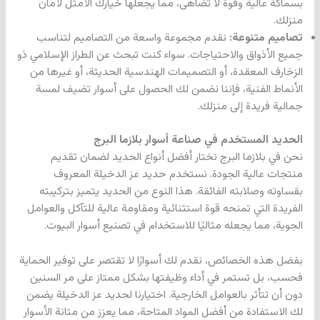
بسماكة عالية وقوة لا تضاهى، مما يجعلها خيارك الأمثل لأمان
منزلك.
تصاميم متنوعة:
نقدم مجموعة واسعة من التصاميم لتناسب
جميع الأذواق والاحتياجات. سواء كنت تبحث عن الطراز الإسلامي ذو
الزخارف المعقدة، أو التصميمات الهندسية الحديثة، أو غيرها من
الأنماط الفنية، فإننا نضمن لك الحصول على أسوار تضيف لمسة
جمالية فريدة إلى منزلك.
الحديد المستخدم في صناعة أسوار بلازما البرج
نحن في بلازما البرج نختار أفضل أنواع الحديد لضمان تقديم
منتجات عالية الجودة. نستخدم حديد عز الدخيلة المعروف
بقساوته وصلابته الفائقة. هذا النوع من الحديد يتميز بتركيبته
الفريدة التي تمنحه قوة استثنائية ومقاومة عالية للتآكل والعوامل
الجوية، مما يجعله مثاليًا للاستخدام في تصنيع أسوار البيوت.
بفضل هذه الخصائص، نقدم لك أسوارًا لا تقتصر على توفير الحماية
فحسب، بل تستمر في أداء وظيفتها بشكل ممتاز على مر السنين
دون أن تتأثر بالعوامل الخارجية. اختيارنا لحديد عز الدخيلة يضمن
لك الاستفادة من أفضل المواد المتاحة، مما يعزز من متانة الأسوار