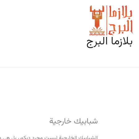
خطي
لى
لمحتوى
بلازما البرج
شبابيك خارجية