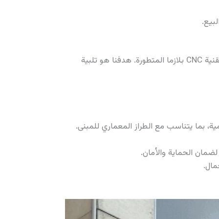
بيع.
في ورشة “بلازما البرج”، نقدم مجموعة متنوعة من الخدمات المتخصصة في تصنيع الشبابيك الخارجية باستخدام تقنية CNC بلازما المتطورة. هدفنا هو تلبية
ة، بما يتناسب مع الطراز المعماري للمبنى.
لضمان الحماية والأمان.
مال.