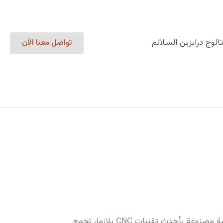
الوج درابزين السلالم
تواصل معنا الآن
الشبابيك الخارجية ليست مجرد ديكور، بل هي درع حماية لمنزلك. في ورشة “بلازما البرج”، نقدم لكم شبابيك خارجية مصنوعة بأحدث تقنيات CNC بلازما، تجمع