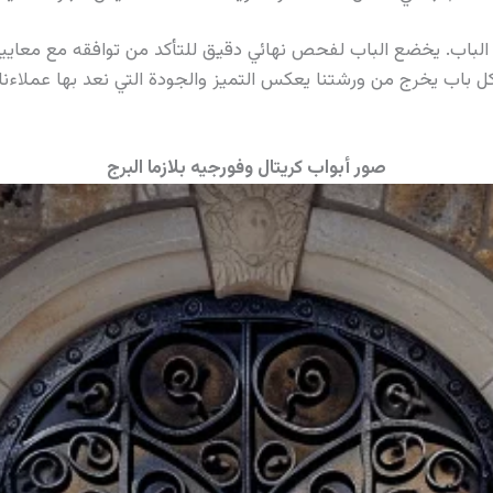
باب. يخضع الباب لفحص نهائي دقيق للتأكد من توافقه مع معايير ال
 باب يخرج من ورشتنا يعكس التميز والجودة التي نعد بها عملاءنا. ه
صور أبواب كريتال وفورجيه بلازما البرج