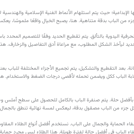
 الإبداعية؛ حيث يتم استلهام الأنماط الفنية الإسلامية والهندسية 
ء من الباب بدقة متناهية. هنا، يصبح الخيال واقعًا ملموسًا، يعك
لحرفية اليدوية بالتألق. يتم تقطيع الحديد وفقًا للتصميم المحدد با
د ليأخذ الشكل المطلوب، مع مراعاة أدق التفاصيل والزخارف. هذه 
نة. بعد التقطيع والتشكيل، يتم تجميع الأجزاء المختلفة للباب بعن
ابة الباب ككل ويضمن تحمله لأقصى درجات الضغط والاستخدام. ه
بأفضل حلة. يتم صنفرة الباب بالكامل للحصول على سطح أملس وخال
. كل جزء من الباب مصقول بدقة، ليعكس لمسة نهائية تنطق بالجمال.
اء الحماية والجمال على الباب. نستخدم أفضل أنواع الطلاء المقاو
اء الباب في أفضل حالة لفترة طويلة. هذا الطلاء ليس مجرد حماية،