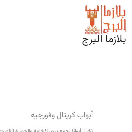
خطي
لى
لمحتوى
بلازما البرج
أبواب كريتال وفورجيه
تخيل أبوابًا تجمع بين الفخامة والحماية القصوى