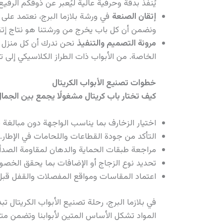
يُنفذ بدقة وحرفية عالية ليُعبر عن ذوقكم الرفيع
إتقان الصنعة
في ورشة بلازما البرج، نعتمد على 
ونضمن أن كل باب يخرج من ورشتنا هو نتاج إتقا
مرونة التصميم والتنفيذ
نحن ندرك أن كل منزل 
الخاصة. من الأبواب ذات الطراز الكلاسيكي إلى 
خطوات تصنيع الأبواب الكريتال
كيف تختار باب كريتال مشغولًا يجمع بين الجمال
اختيار الزخارف بما يناسب الواجهة دون مبالغة 
التأكد من جودة القطاعات واللحامات في الإطار.
مراجعة طبقات الحماية والدهان لمقاومة الصدأ.
تحديد نوع الزجاج أو الإضافات بما يحقق الخصو
اعتماد المقاسات ومواقع المفصلات والقفل قبل 
في بلازما البرج، رحلة تصنيع الأبواب الكريتال
المواد تشكل الأساس المتين لأبوابنا وتضمن مت