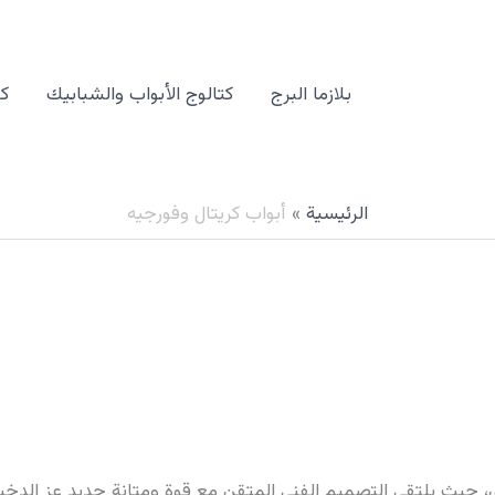
بلازما البرج
كتالوج الأبواب والشبابيك
كت
الرئيسية
أبواب كريتال وفورجيه
، حيث يلتقي التصميم الفني المتقن مع قوة ومتانة حديد عز الدخيلة