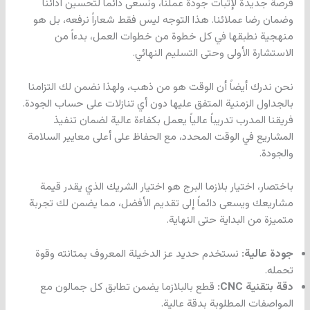
فرصة جديدة لإثبات جودة عملنا، ونسعى دائماً لتحسين أدائنا
وضمان رضا عملائنا. هذا التوجه ليس فقط شعاراً نرفعه، بل هو
منهجية نطبقها في كل خطوة من خطوات العمل، بدءاً من
الاستشارة الأولى وحتى التسليم النهائي.
نحن ندرك أيضاً أن الوقت هو من ذهب، ولهذا نضمن لك التزامنا
بالجداول الزمنية المتفق عليها دون أي تنازلات على حساب الجودة.
فريقنا المدرب تدريباً عالياً يعمل بكفاءة عالية لضمان تنفيذ
المشاريع في الوقت المحدد، مع الحفاظ على أعلى معايير السلامة
والجودة.
باختصار، اختيار بلازما البرج هو اختيار الشريك الذي يقدر قيمة
مشاريعك ويسعى دائماً إلى تقديم الأفضل، مما يضمن لك تجربة
متميزة من البداية حتى النهاية.
جودة عالية:
نستخدم حديد عز الدخيلة المعروف بمتانته وقوة
تحمله.
دقة بتقنية CNC:
قطع بالبلازما يضمن تطابق كل جمالون مع
المواصفات المطلوبة بدقة عالية.