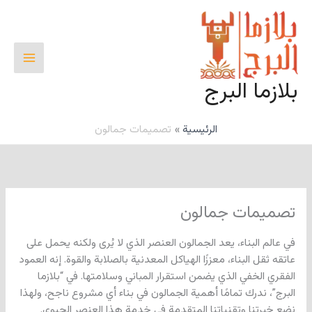
خطي
لى
لمحتوى
بلازما البرج
الرئيسية
تصميمات جمالون
تصميمات جمالون
في عالم البناء، يعد الجمالون العنصر الذي لا يُرى ولكنه يحمل على
عاتقه ثقل البناء، معززًا الهياكل المعدنية بالصلابة والقوة. إنه العمود
الفقري الخفي الذي يضمن استقرار المباني وسلامتها. في “بلازما
البرج”، ندرك تمامًا أهمية الجمالون في بناء أي مشروع ناجح، ولهذا
نضع خبرتنا وتقنياتنا المتقدمة في خدمة هذا العنصر الحيوي.