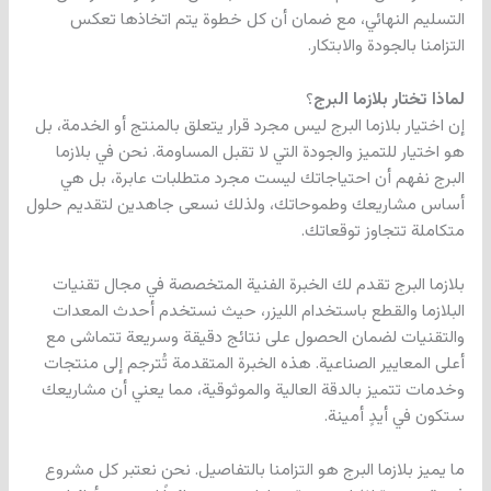
التسليم النهائي، مع ضمان أن كل خطوة يتم اتخاذها تعكس
التزامنا بالجودة والابتكار.
لماذا تختار بلازما البرج
؟
إن اختيار بلازما البرج ليس مجرد قرار يتعلق بالمنتج أو الخدمة، بل
هو اختيار للتميز والجودة التي لا تقبل المساومة. نحن في بلازما
البرج نفهم أن احتياجاتك ليست مجرد متطلبات عابرة، بل هي
أساس مشاريعك وطموحاتك، ولذلك نسعى جاهدين لتقديم حلول
متكاملة تتجاوز توقعاتك.
بلازما البرج تقدم لك الخبرة الفنية المتخصصة في مجال تقنيات
البلازما والقطع باستخدام الليزر، حيث نستخدم أحدث المعدات
والتقنيات لضمان الحصول على نتائج دقيقة وسريعة تتماشى مع
أعلى المعايير الصناعية. هذه الخبرة المتقدمة تُترجم إلى منتجات
وخدمات تتميز بالدقة العالية والموثوقية، مما يعني أن مشاريعك
ستكون في أيدٍ أمينة.
ما يميز بلازما البرج هو التزامنا بالتفاصيل. نحن نعتبر كل مشروع