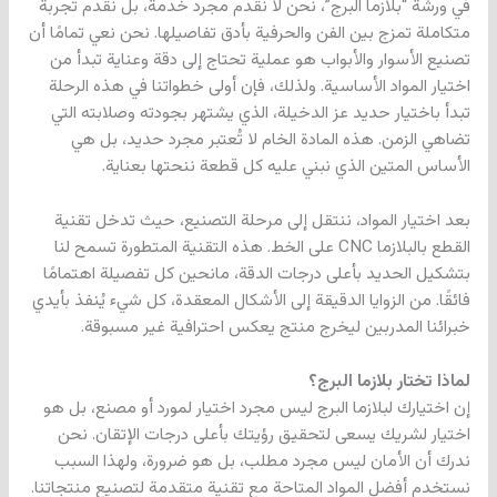
في ورشة “بلازما البرج”، نحن لا نقدم مجرد خدمة، بل نقدم تجربة
متكاملة تمزج بين الفن والحرفية بأدق تفاصيلها. نحن نعي تمامًا أن
تصنيع الأسوار والأبواب هو عملية تحتاج إلى دقة وعناية تبدأ من
اختيار المواد الأساسية. ولذلك، فإن أولى خطواتنا في هذه الرحلة
تبدأ باختيار حديد عز الدخيلة، الذي يشتهر بجودته وصلابته التي
تضاهي الزمن. هذه المادة الخام لا تُعتبر مجرد حديد، بل هي
الأساس المتين الذي نبني عليه كل قطعة ننحتها بعناية.
بعد اختيار المواد، ننتقل إلى مرحلة التصنيع، حيث تدخل تقنية
القطع بالبلازما CNC على الخط. هذه التقنية المتطورة تسمح لنا
بتشكيل الحديد بأعلى درجات الدقة، مانحين كل تفصيلة اهتمامًا
فائقًا. من الزوايا الدقيقة إلى الأشكال المعقدة، كل شيء يُنفذ بأيدي
خبرائنا المدربين ليخرج منتج يعكس احترافية غير مسبوقة.
لماذا تختار بلازما البرج؟
إن اختيارك لبلازما البرج ليس مجرد اختيار لمورد أو مصنع، بل هو
اختيار لشريك يسعى لتحقيق رؤيتك بأعلى درجات الإتقان. نحن
ندرك أن الأمان ليس مجرد مطلب، بل هو ضرورة، ولهذا السبب
نستخدم أفضل المواد المتاحة مع تقنية متقدمة لتصنيع منتجاتنا.