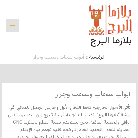
خطي
لى
لمحتوى
بلازما البرج
الرئيسية
أبواب سحاب وسحب وجرار
أبواب سحاب وسحب وجرار
تأتي الأسوار الخارجية كخط الدفاع الأول وحارس الجمال للمباني. في
ورشة “بلازما البرج”، نقدم لك تجربة فريدة تمزج بين التصميم الفني
الراقي والحماية الفائقة. نحن نستخدم تقنية القطع بالبلازما CNC
الحديثة لنحول الحديد الخام إلى قطع فنية تجمع بين الإبداع
والمتانة، حيث نعتمد على حديد عز الدخيلة، المعروف بجودته