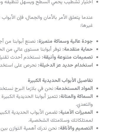
اختيار تشطيب يحمي السطح ويسهل تنظيفه وص
عندما يتعلق الأمر بالأمان والجمال، فإن الأبواب
غيرها:
جودة عالية وسماكة متميزة:
نصنع أبوابنا من أج
حماية متقدمة:
توفر أبوابنا مستوى عالي من ال
تصميمات متنوعة وأنيقة:
نستخدم أحدث تقنيات CNC لنقدم لك تصميمات مبتكرة تناسب مختلف الأذواق والأنماط
استخدام حديد عز الدخيلة:
نحرص على استخدام 
تفاصيل الأبواب الحديدية الكبيرة
المواد المستخدمة:
نحن في بلازما البرج نستخد
السماكة والمتانة:
تتميز أبوابنا الحديدية الكبي
والتعدي.
المميزات الأمنية:
لممتلكاتك وسلامتك الشخصية.
التصميم والأناقة:
نحن ندرك أهمية التوازن بين 