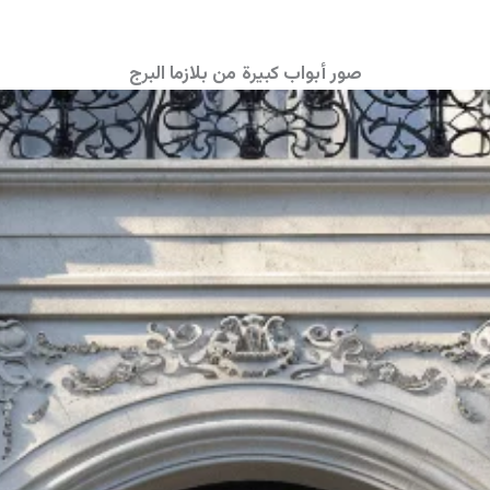
صور أبواب كبيرة
من بلازما البرج