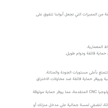
وعة من المميزات التي تجعل أبوابنا تتفوق على
حماية فائقة ودوام طويل.
تمتع بأعلى مستويات الجودة والمتانة.
اسية ويوفر حماية فائقة ضد محاولات الاختراق
تضمن الأبواب الحديدية الكبيرة من بلازما البرج أعلى معايير الأمان بفضل تصميمها المدعوم بتكنولوجيا CNC المتقدمة، مما يوفر حماية موثوقة
داثة، لتضفي لمسة جمالية على مدخل منزلك أو