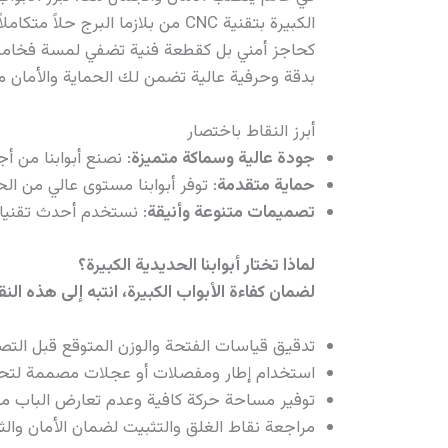
الكبيرة بتقنية CNC من بلازما ال
كحاجز أمني بل كقطعة فنية تضفي لمسة فخامة ور
بدقة وحرفية عالية تضمن لك الحماية والأمان م
أبرز النقاط باختصار
جودة عالية وسماكة متميزة
: نصنع أبوابنا من أ
حماية متقدمة
: توفر أبوابنا مستوى عالي من ا
تصميمات متنوعة وأنيقة
: نستخدم أحدث تقنيات CNC لنقدم لك تصميمات مبتكرة تناسب مختلف الأذواق والأنماط
لماذا تختار أبوابنا الحديدية الكبيرة؟
لضمان كفاءة الأبواب الكبيرة، انتبه إلى هذه النق
تدقيق قياسات الفتحة والوزن المتوقع قبل التص
استخدام إطار ومفصلات أو عجلات مصممة لتحم
توفير مساحة حركة كافية وعدم تعارض الباب مع
مراجعة نقاط الغلق والتثبيت لضمان الأمان والث