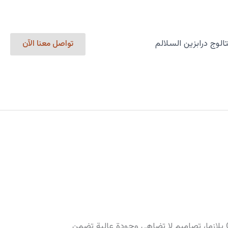
الوج درابزين السلالم
تواصل معنا الآن
هل تبحث عن سلالم بيوت تجمع بين الجمال والمتانة؟ في بلازما البرج، نقدم لكم سلالم بيوت حديدية بتقنية CNC بلازما، تصاميم لا تضاهى وجودة عالية تضمن