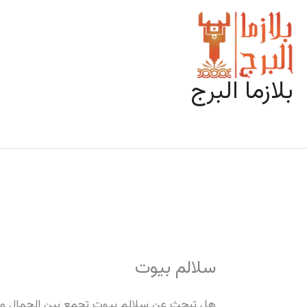
خطي
لى
لمحتوى
بلازما البرج
سلالم بيوت